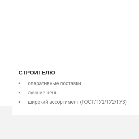
Компания “Базис-Металл” является крупнейшим произ
компания поставляет продукцию для строительной отр
нашем собственном оборудовании и соответствует о
РАБОТАТЬ С НАМИ ВЫГОДНО
СТРОИТЕЛЮ
оперативные поставки
лучшие цены
широкий ассортимент (ГОСТ/ТУ1/ТУ2/ТУ3)