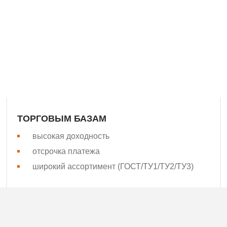
водителем сварной сетки Поволжья, Урала, Юга и Северо-З
асли. Наша сильная сторона – высокая скорость поставок! 
бщепринятым стандартам качества.
ТОРГОВЫМ БАЗАМ
высокая доходность
отсрочка платежа
широкий ассортимент (ГОСТ/ТУ1/ТУ2/ТУ3)